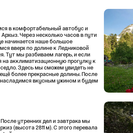
мся в комфортабельный автобус и
Архыз. Через несколько часов в пути
де начинается наше большое
емся вверх по долине к Ледниковой
. Тут мы разбиваем лагерь, и если
я на акклиматизационную прогулку к
седло. Здесь мы сможем увидеть не
и ещё более прекрасные долины. После
, насладимся вкусным ужином и будем
 После утренних дел и завтрака мы
киз (высота 2811 м). С этого перевала