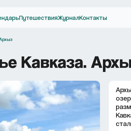
ендарь
Путешествия
Журнал
Контакты
 Архыз
ье Кавказа. Арх
Архы
озер
разм
Кавк
стал