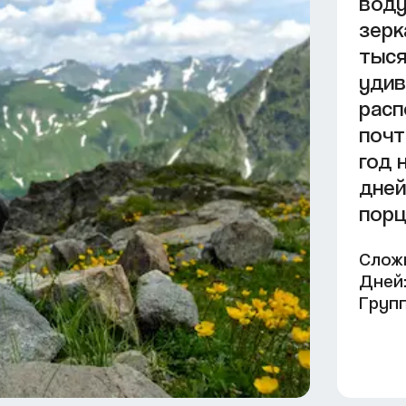
воду
зерк
тыся
удив
расп
почт
год 
дней
порц
Слож
Дней
Групп